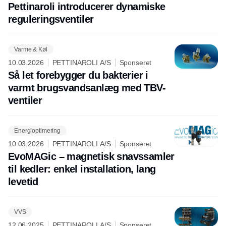
Pettinaroli introducerer dynamiske
reguleringsventiler
Varme & Køl
10.03.2026
PETTINAROLI A/S
Sponseret
Så let forebygger du bakterier i
varmt brugsvandsanlæg med TBV-
ventiler
Energioptimering
10.03.2026
PETTINAROLI A/S
Sponseret
EvoMAGic – magnetisk snavssamler
til kedler: enkel installation, lang
levetid
VVS
12.06.2025
PETTINAROLI A/S
Sponseret