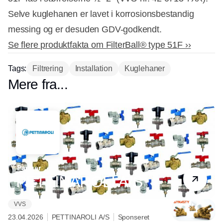
Selve kuglehanen er lavet i korrosionsbestandig
messing og er desuden GDV-godkendt.
Se flere produktfakta om FilterBall® type 51F ››
Tags:
Filtrering
Installation
Kuglehaner
Mere fra...
Partner
PETTINAROLI A/S
VVS
23.04.2026
PETTINAROLI A/S
Sponseret