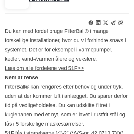
Du kan med fordel bruge FilterBall® i mange
forskellige installationer, hvor du vil forhindre snavs i
systemet. Det er for eksempel i varmepumper,
kedler, vand-/varmemålere og vekslere.
Læs om alle fordelene ved 51F>>
Nem at rense
FilterBall® kan rengøres efter behov og under tryk,
uden at der kommer luft i anlægget. Du sparer derfor
tid på vedligeholdelse. Du kan udskifte filtret i
kuglehanen med et nyt, som er lavet i rustfrit stål og
fås i 5 forskellige maskestørrelser.
51F fås i størrelserne ½”-2” (VVS-nr. 42 0713 7XX).