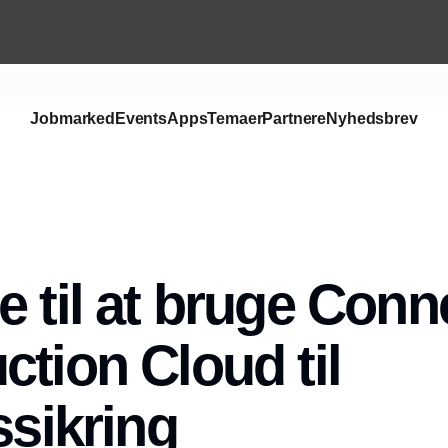
Jobmarked
Events
Apps
Temaer
Partnere
Nyhedsbrev
e til at bruge Conn
ction Cloud til
ssikring