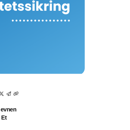
g evnen
 Et