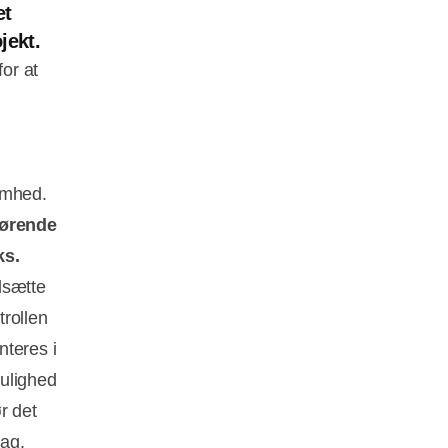
et
jekt.
or at
somhed.
hørende
ks.
dsætte
trollen
nteres i
mulighed
ør det
ag.