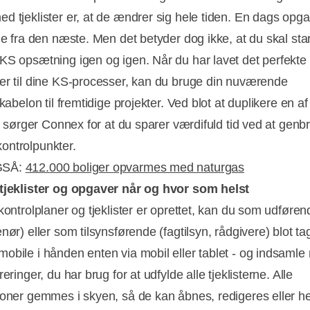
d tjeklister er, at de ændrer sig hele tiden. En dags opga
ge fra den næste. Men det betyder dog ikke, at du skal star
KS opsætning igen og igen. Når du har lavet det perfekte
er til dine KS-processer, kan du bruge din nuværende
skabelon til fremtidige projekter. Ved blot at duplikere en af
r, sørger Connex for at du sparer værdifuld tid ved at gen
ntrolpunkter.
GSÅ:
412.000 boliger opvarmes med naturgas
tjeklister og opgaver når og hvor som helst
kontrolplaner og tjeklister er oprettet, kan du som udføren
nør) eller som tilsynsførende (fagtilsyn, rådgivere) blot ta
obile i hånden enten via mobil eller tablet - og indsamle 
reringer, du har brug for at udfylde alle tjeklisterne. Alle
ioner gemmes i skyen, så de kan åbnes, redigeres eller h