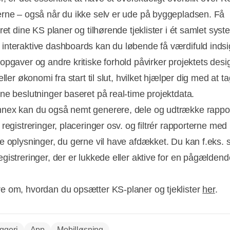
rne – også når du ikke selv er ude på byggepladsen. Få
ret dine KS planer og tilhørende tjeklister i ét samlet syst
nteraktive dashboards kan du løbende få værdifuld indsig
opgaver og andre kritiske forhold påvirker projektets desi
eller økonomi fra start til slut, hvilket hjælper dig med at t
ne beslutninger baseret på real-time projektdata.
ex kan du også nemt generere, dele og udtrække rappo
registreringer, placeringer osv. og filtrér rapporterne med 
e oplysninger, du gerne vil have afdækket. Du kan f.eks. 
gistreringer, der er lukkede eller aktive for en pågældend
 om, hvordan du opsætter KS-planer og tjeklister
her
.
ggeri
App
Mobilløsning