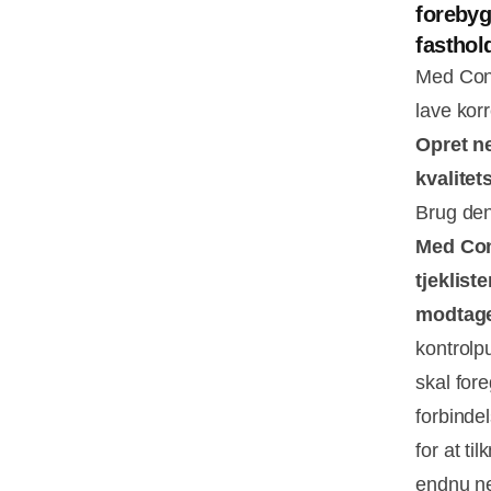
forebyg
fasthol
Med Conn
lave korr
Opret ne
kvalitet
Brug den 
Med Con
tjeklist
modtage-
kontrolp
skal for
forbinde
for at ti
endnu ne