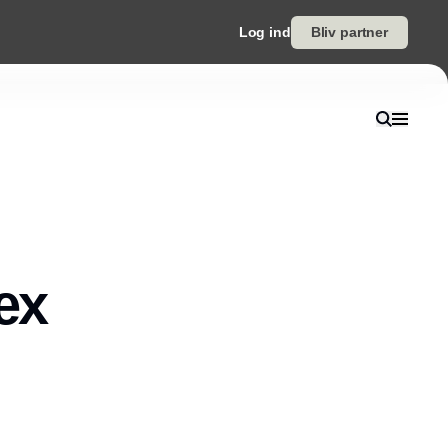
Log ind
Bliv partner
ex