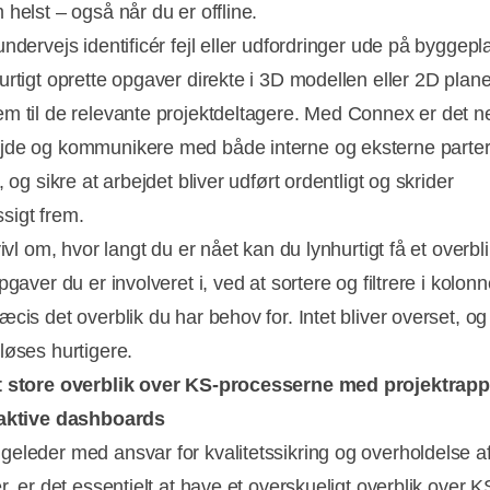
helst – også når du er offline.
ndervejs identificér fejl eller udfordringer ude på byggep
urtigt oprette opgaver direkte i 3D modellen eller 2D plan
m til de relevante projektdeltagere. Med Connex er det n
de og kommunikere med både interne og eksterne parter
, og sikre at arbejdet bliver udført ordentligt og skrider
igt frem.
vivl om, hvor langt du er nået kan du lynhurtigt få et overbl
pgaver du er involveret i, ved at sortere og filtrere i kolon
cis det overblik du har behov for. Intet bliver overset, og 
løses hurtigere.
t store overblik over KS-processerne med projektrapp
raktive dashboards
eleder med ansvar for kvalitetssikring og overholdelse a
r, er det essentielt at have et overskueligt overblik over K