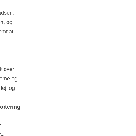
ladsen,
en, og
emt at
 i
ik over
nerne og
fejl og
ortering
f
S-