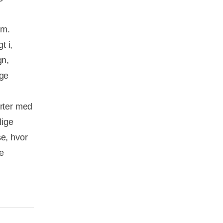
em.
t i,
gn,
age
rter med
lige
se, hvor
e