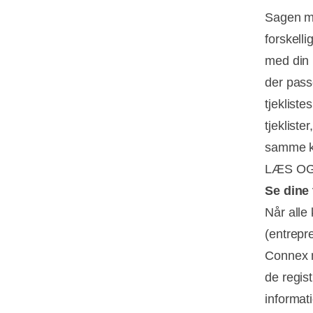
Sagen me
forskelli
med din 
der pass
tjekliste
tjekliste
samme ko
LÆS O
Se dine 
Når alle 
(entrepre
Connex m
de regist
informat