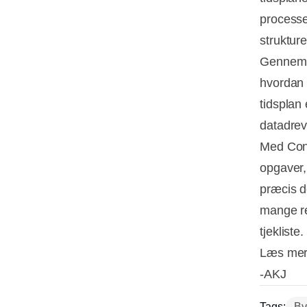
processe
strukture
Gennem i
hvordan 
tidsplan 
datadrev
Med Conn
opgaver, 
præcis d
mange re
tjekliste.
Læs mere
-AKJ
Tags:
By