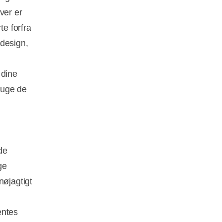
ver er
te forfra
 design,
 dine
bruge de
de
ge
nøjagtigt
entes