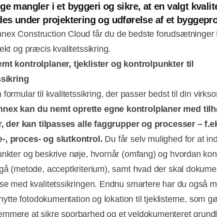
ge mangler i et byggeri og sikre, at en valgt kvalit
des under projektering og udførelse af et byggepro
ex Construction Cloud får du de bedste forudsætninger f
ekt og præcis kvalitetssikring.
mt kontrolplaner, tjeklister og kontrolpunkter til
ssikring
formular til kvalitetssikring, der passer bedst til din virk
nex kan du nemt oprette egne kontrolplaner med til
er, der kan tilpasses alle faggrupper og processer – f.e
, proces- og slutkontrol.
Du får selv mulighed for at in
unkter og beskrive nøje, hvornår (omfang) og hvordan kon
egå (metode, acceptkriterium), samt hvad der skal dokume
lse med kvalitetssikringen. Endnu smartere har du også 
lknytte fotodokumentation og lokation til tjeklisterne, som g
mmere at sikre sporbarhed og et veldokumenteret grundl