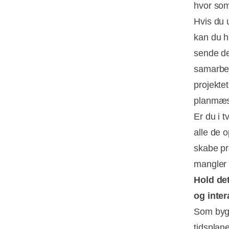
hvor som 
Hvis du u
kan du h
sende de
samarbej
projektet
planmæss
Er du i t
alle de o
skabe præ
mangler 
Hold de
og inte
Som bygg
tidsplane