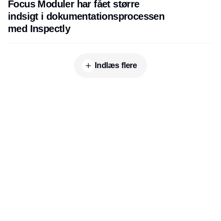
Focus Moduler har fået større
indsigt i dokumentationsprocessen
med Inspectly
Indlæs flere
Udgiver
Horisont Gruppen a/s
Strandlodsvej 44
2300 København S
Telefon:
53506060
www.horisontgruppen.dk