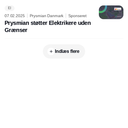
El
07.02.2025
Prysmian Danmark
Sponseret
Prysmian støtter Elektrikere uden
Grænser
Indlæs flere
Udgiver
Horisont Gruppen a/s
Strandlodsvej 44
2300 København S
Telefon:
53506060
www.horisontgruppen.dk