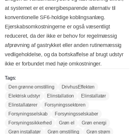
at systemet er et energibesparende alternativ til
konventionelle SF6-holdige koblingsanlæg.
Ejerskabsomkostningerne er også væsentligt
reduceret, da der ikke er behov for regelmæssig
afprøvning af gastrykket eller anden rutinemæssig
vedligeholdelse, og da bortskaffelse af brugt udstyr
ikke er forbundet med høje omkostninger.
Tags:
Den grønne omstilling
DrivhusEffekten
Elektrisk udstyr
Elinstallation
Elinstallatør
Elinstallatører
Forsyningssektoren
Forsyningsselskab
Forsyningsselskaber
Forsyningssikkerhed
Grøn el
Grøn energi
Grøn installatør
Grøn omstilling
Grøn strøm