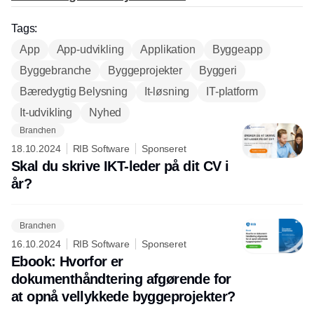
Tags:
App
App-udvikling
Applikation
Byggeapp
Byggebranche
Byggeprojekter
Byggeri
Bæredygtig Belysning
It-løsning
IT-platform
It-udvikling
Nyhed
Branchen
18.10.2024
RIB Software
Sponseret
Skal du skrive IKT-leder på dit CV i
år?
Branchen
16.10.2024
RIB Software
Sponseret
Ebook: Hvorfor er
dokumenthåndtering afgørende for
at opnå vellykkede byggeprojekter?