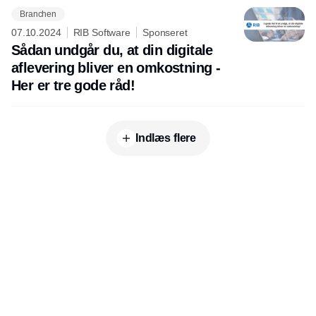
Branchen
07.10.2024
RIB Software
Sponseret
Sådan undgår du, at din digitale
aflevering bliver en omkostning -
Her er tre gode råd!
Indlæs flere
Udgiver
Horisont Gruppen a/s
Strandlodsvej 44
2300 København S
Telefon:
53506060