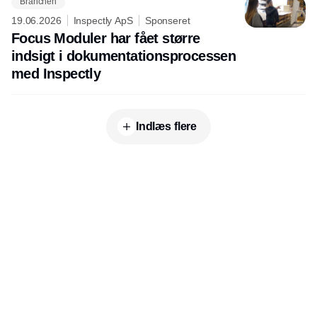
Branchen
19.06.2026
Inspectly ApS
Sponseret
Focus Moduler har fået større
indsigt i dokumentationsprocessen
med Inspectly
Indlæs flere
Udgiver
Horisont Gruppen a/s
Strandlodsvej 44
2300 København S
Telefon:
53506060
www.horisontgruppen.dk