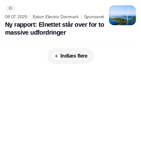
El
08.07.2025
Eaton Electric Danmark
Sponseret
Ny rapport: Elnettet står over for to
massive udfordringer
Indlæs flere
Udgiver
Horisont Gruppen a/s
Strandlodsvej 44
2300 København S
Telefon:
53506060
www.horisontgruppen.dk