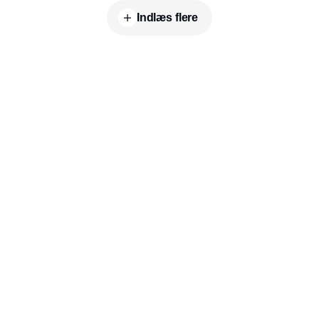
Indlæs flere
Udgiver
Horisont Gruppen a/s
Strandlodsvej 44
2300 København S
Telefon:
53506060
www.horisontgruppen.dk
Indhold
Branchen
Sikkerhed
Partnere
Bygningsautomatik
Ventilation
RSS-feed
El
VVS
Nyhedsbrev
Energioptimering
Facility