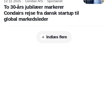
12.11.2025
Condair A/S
Sponseret
To 30-års jubilæer markerer
Condairs rejse fra dansk startup til
global markedsleder
Indlæs flere
Udgiver
Horisont Gruppen a/s
Strandlodsvej 44
2300 København S
Telefon:
53506060
www.horisontgruppen.dk