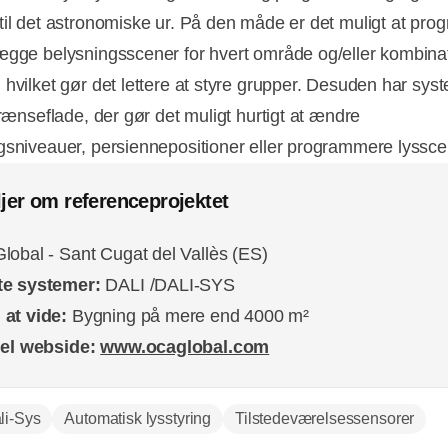
til det astronomiske ur. På den måde er det muligt at pr
ægge belysningsscener for hvert område og/eller kombinat
 hvilket gør det lettere at styre grupper. Desuden har sys
grænseflade, der gør det muligt hurtigt at ændre
gsniveauer, persiennepositioner eller programmere lyssce
ljer om referenceprojektet
lobal - Sant Cugat del Vallès (ES)
te systemer:
DALI /DALI-SYS
 at vide:
Bygning på mere end 4000 m²
iel webside:
www.ocaglobal.com
li-Sys
Automatisk lysstyring
Tilstedeværelsessensorer