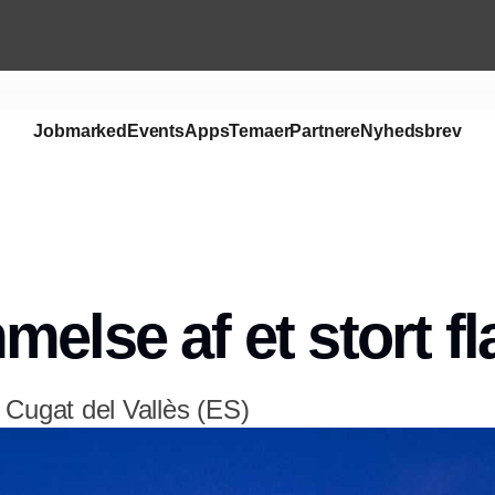
Jobmarked
Events
Apps
Temaer
Partnere
Nyhedsbrev
melse af et stort f
 Cugat del Vallès (ES)