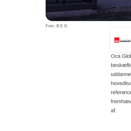
Foto: B.E.G.
Oca Glob
beskæftig
uddannel
hovedkva
referenc
fremhæv
af.