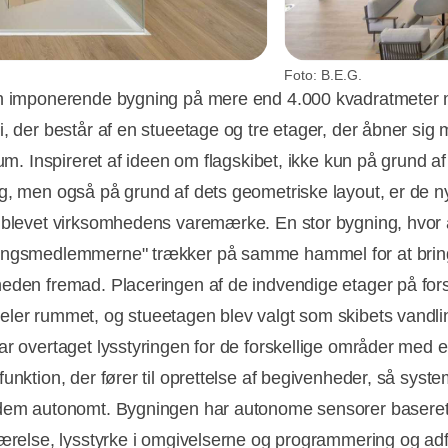
Foto: B.E.G.
n imponerende bygning på mere end 4.000 kvadratmeter
i, der består af en stueetage og tre etager, der åbner sig 
ium. Inspireret af ideen om flagskibet, ikke kun på grund af
g, men også på grund af dets geometriske layout, er de n
 blevet virksomhedens varemærke. En stor bygning, hvor 
ingsmedlemmerne" trækker på samme hammel for at brin
eden fremad. Placeringen af de indvendige etager på fors
ler rummet, og stueetagen blev valgt som skibets vandlin
ar overtaget lysstyringen for de forskellige områder med 
unktion, der fører til oprettelse af begivenheder, så syste
dem autonomt. Bygningen har autonome sensorer basere
værelse, lysstyrke i omgivelserne og programmering og ad