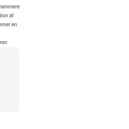
ogrammere
ion af
temet en
ner.