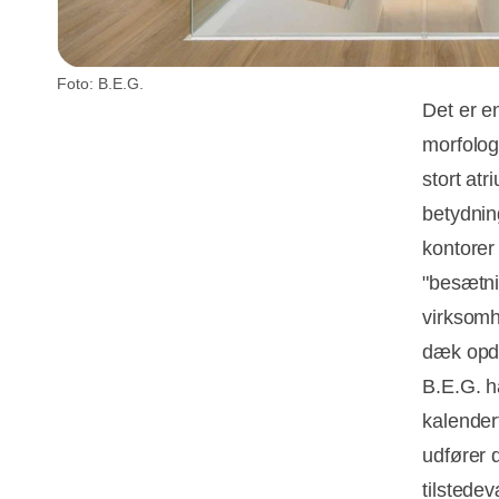
Foto: B.E.G.
Det er e
morfolog
stort atr
betydnin
kontorer
"besætn
virksomh
dæk opde
B.E.G. h
kalenderf
udfører 
tilstede