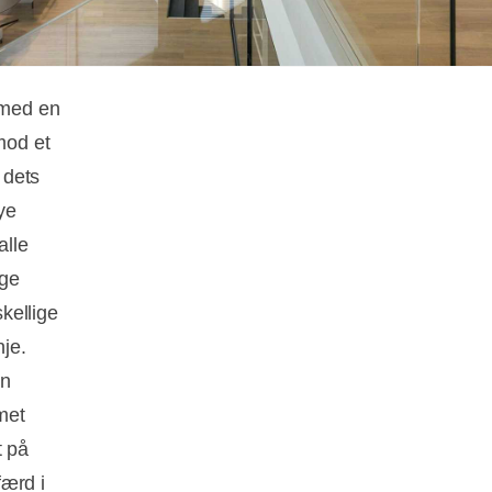
 med en
mod et
 dets
ye
alle
ge
kellige
je.
en
met
t på
færd i