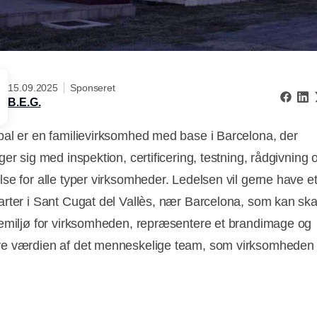
15.09.2025
Sponseret
B.E.G.
al er en familievirksomhed med base i Barcelona, der
er sig med inspektion, certificering, testning, rådgivning 
se for alle typer virksomheder. Ledelsen vil gerne have et
rter i Sant Cugat del Vallès, nær Barcelona, som kan ska
emiljø for virksomheden, repræsentere et brandimage og
e værdien af det menneskelige team, som virksomheden 