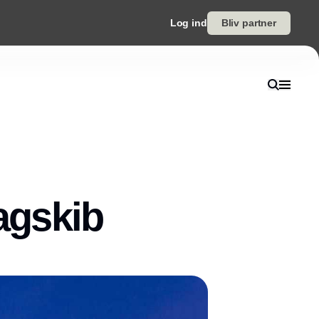
Log ind
Bliv partner
lagskib