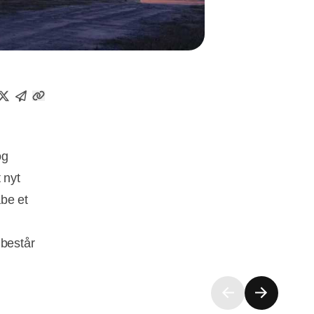
og
 nyt
be et
består