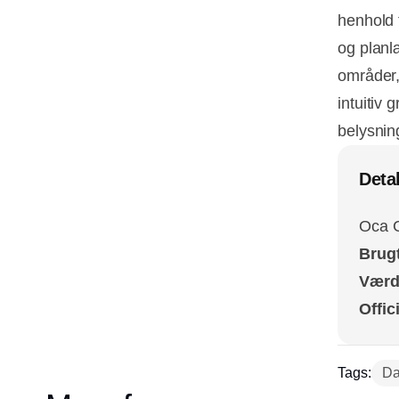
henhold 
og planl
områder,
intuitiv 
belysnin
Deta
Oca G
Brug
Værd
Offic
Tags:
Da