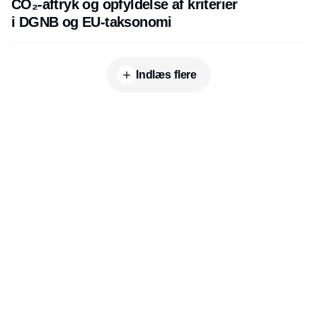
CO₂-aftryk og opfyldelse af kriterier
i DGNB og EU-taksonomi
Indlæs flere
Udgiver
Horisont Gruppen a/s
Strandlodsvej 44
2300 København S
Telefon:
53506060
www.horisontgruppen.dk
Indhold