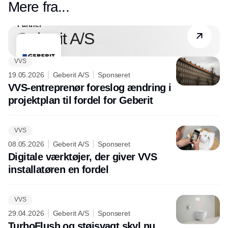
Mere fra...
Partner
Geberit A/S
VVS
19.05.2026
Geberit A/S
Sponseret
VVS-entreprenør foreslog ændring i
projektplan til fordel for Geberit
VVS
08.05.2026
Geberit A/S
Sponseret
Digitale værktøjer, der giver VVS
installatøren en fordel
VVS
29.04.2026
Geberit A/S
Sponseret
TurboFlush og støjsvagt skyl nu