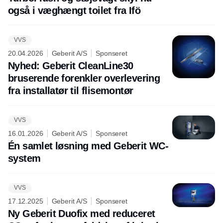
også i væghængt toilet fra Ifö
VVS
20.04.2026
Geberit A/S
Sponseret
Nyhed: Geberit CleanLine30
bruserende forenkler overlevering
fra installatør til flisemontør
VVS
16.01.2026
Geberit A/S
Sponseret
Én samlet løsning med Geberit WC-
system
VVS
17.12.2025
Geberit A/S
Sponseret
Ny Geberit Duofix med reduceret