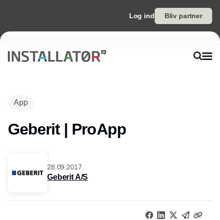
Log ind
Bliv partner
App
Geberit | ProApp
28.09.2017
Geberit A/S