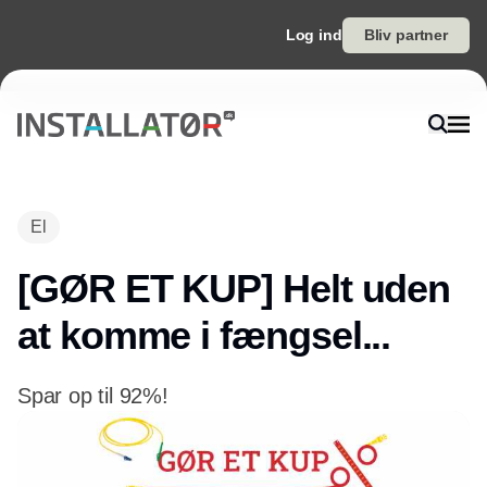
Log ind
Bliv partner
El
[GØR ET KUP] Helt uden
at komme i fængsel...
Spar op til 92%!