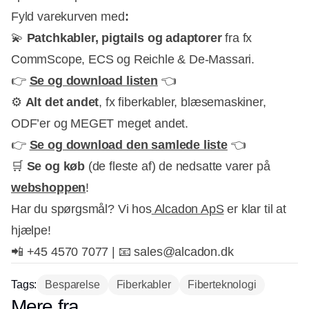
Fyld varekurven med
:
💫
Patchkabler, pigtails og adaptorer
fra fx
CommScope, ECS og Reichle & De-Massari.
👉
Se og download listen
👈
⚙
Alt det andet
, fx fiberkabler, blæsemaskiner,
ODF’er og MEGET meget andet.
👉
Se og download den samlede liste
👈
🛒
Se og køb
(de fleste af) de nedsatte varer på
webshoppen
!
Har du spørgsmål? Vi hos
Alcadon ApS
er klar til at
hjælpe!
📲 +45 4570 7077 | 📧 sales@alcadon.dk
Tags:
Besparelse
Fiberkabler
Fiberteknologi
Mere fra...