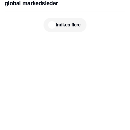
global markedsleder
Indlæs flere
Udgiver
Horisont Gruppen a/s
Strandlodsvej 44
2300 København S
Telefon:
53506060
www.horisontgruppen.dk
Indhold
Branchen
Sikkerhed
Partnere