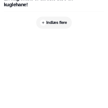
kuglehane!
Indlæs flere
Udgiver
Horisont Gruppen a/s
Strandlodsvej 44
2300 København S
Telefon:
53506060
www.horisontgruppen.dk
Indhold
Branchen
Sikkerhed
Partnere