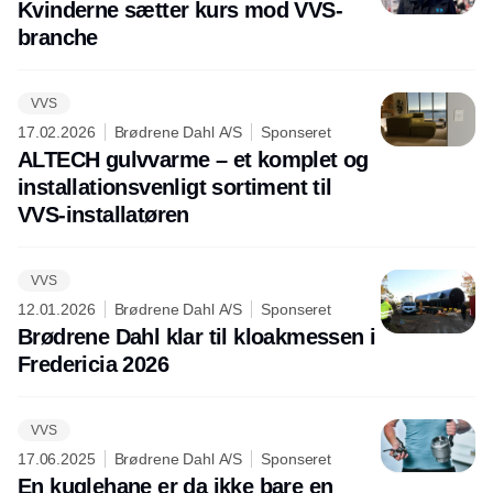
Kvinderne sætter kurs mod VVS-
branche
VVS
17.02.2026
Brødrene Dahl A/S
Sponseret
ALTECH gulvvarme – et komplet og
installationsvenligt sortiment til
VVS-installatøren
VVS
12.01.2026
Brødrene Dahl A/S
Sponseret
Brødrene Dahl klar til kloakmessen i
Fredericia 2026
VVS
17.06.2025
Brødrene Dahl A/S
Sponseret
En kuglehane er da ikke bare en