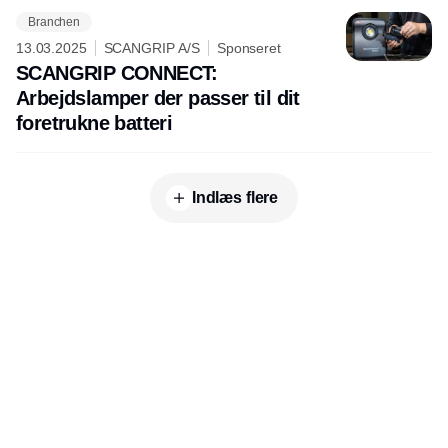
Branchen
13.03.2025
SCANGRIP A/S
Sponseret
SCANGRIP CONNECT:
Arbejdslamper der passer til dit
foretrukne batteri
Indlæs flere
Udgiver
Horisont Gruppen a/s
Strandlodsvej 44
2300 København S
Telefon:
53506060