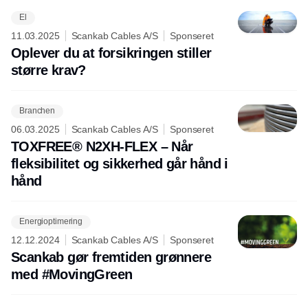
El
11.03.2025
Scankab Cables A/S
Sponseret
Oplever du at forsikringen stiller
større krav?
Branchen
06.03.2025
Scankab Cables A/S
Sponseret
TOXFREE® N2XH-FLEX – Når
fleksibilitet og sikkerhed går hånd i
hånd
Energioptimering
12.12.2024
Scankab Cables A/S
Sponseret
Scankab gør fremtiden grønnere
med #MovingGreen