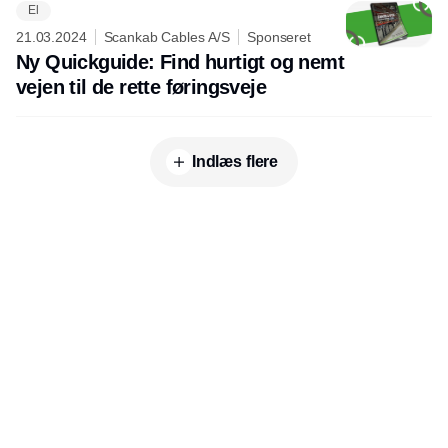
El
21.03.2024
Scankab Cables A/S
Sponseret
Ny Quickguide: Find hurtigt og nemt
vejen til de rette føringsveje
Indlæs flere
Udgiver
Horisont Gruppen a/s
Strandlodsvej 44
2300 København S
Telefon:
53506060
www.horisontgruppen.dk