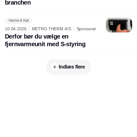
branchen
Varme & Køl
10.04.2026
METRO THERM A/S
Sponseret
Derfor bør du vælge en
fjernvarmeunit med S-styring
Indlæs flere
Udgiver
Horisont Gruppen a/s
Strandlodsvej 44
2300 København S