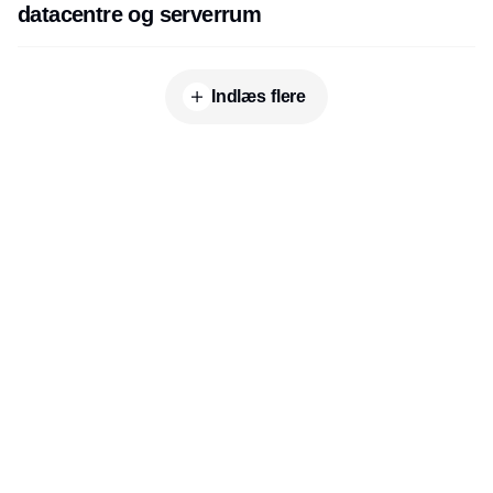
datacentre og serverrum
Indlæs flere
Udgiver
Horisont Gruppen a/s
Strandlodsvej 44
2300 København S
Telefon:
53506060
www.horisontgruppen.dk
Indhold
Branchen
Sikkerhed
Partnere