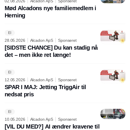
02.08.2026
Alcadon ApS
Sponseret
Mød Alcadons nye familiemedlem i
Herning
El
28.05.2026
Alcadon ApS
Sponseret
[SIDSTE CHANCE] Du kan stadig nå
det – men ikke ret længe!
El
12.05.2026
Alcadon ApS
Sponseret
SPAR I MAJ: Jetting TriggAir til
nedsat pris
El
10.05.2026
Alcadon ApS
Sponseret
[VIL DU MED?] AI ændrer kravene til