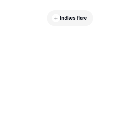
Indlæs flere
Udgiver
Horisont Gruppen a/s
Strandlodsvej 44
2300 København S
Telefon:
53506060
www.horisontgruppen.dk
Indhold
Branchen
Sikkerhed
Partnere
Bygningsautomatik
Ventilation
RSS-feed