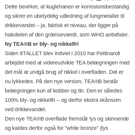
Dette bevirker, at kuglehanen er korrosionsbestandig
og sikrer en ubetydelig udledning af tungmetaller til
drikkevandet – ja, faktisk et niveau, der ligger på
halvdelen af den grænseværdi, som WHO anbefaler.
Ny TEA®B er bly- og nikkelfri
Siden 8TALLET blev indviet i 2010 har Pettinaroli
arbejdet med at videreudvikle TEA belægningen med
det mål at undgå brug af nikkel i overfladen. Det er
nu lykkedes. På den nye version, TEA®B består
belægningen kun af kobber og tin. Den er således
100% bly- og nikkelfri – og derfor ekstra skånsom
ved drikkevandet.
Den nye TEA®B overflade fremstår lys og skinnende
og kaldes derfor også for ”white bronze” (lys