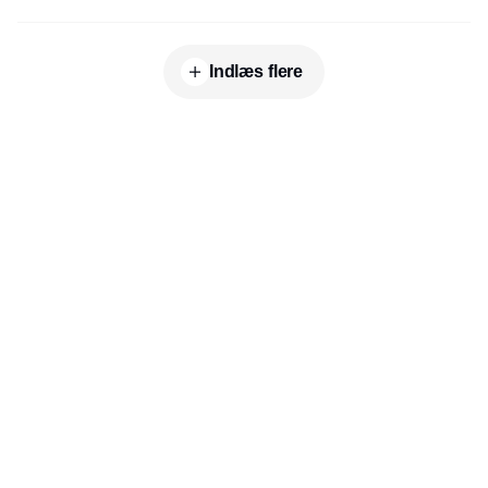
Indlæs flere
Udgiver
Horisont Gruppen a/s
Strandlodsvej 44
2300 København S
Telefon:
53506060
www.horisontgruppen.dk
Indhold
Branchen
Sikkerhed
Partnere
Bygningsautomatik
Ventilation
RSS-feed