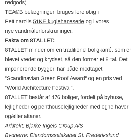
rødgods).
TEA®B belægningen bruges foreløbig i
Pettinarolis
51KE kuglehaneserie
og i vores
nye
vandmålerforskruninger
.
Fakta om 8TALLET:
8TALLET minder om en traditionel boligkarré, som er
blevet vredet og krydset, så den former et 8-tal. Det
imponerende byggeri har både modtaget
”Scandinavian Green Roof Award” og en pris ved
”World Architecture Festival”.
8TALLET består af 476 boliger, fordelt på byhuse,
lejligheder og penthouselejligheder med egne haver
og/eller altaner.
Arkitekt: Bjarke Ingels Group A/S
Bygherre: Ejendomsselskabet St. Frederikslund