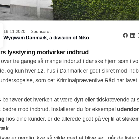
18.11.2020
Sponseret
Wygwam Danmark, a division of Niko
s lysstyring modvirker indbrud
 over tre gange så mange indbrud i danske hjem som i vo
e, og kun hver 12. hus i Danmark er godt sikret mod indb
 undersøgelse, som det Kriminalpræventive Råd har lavet 
s behøver det hverken at være dyrt eller tidskrævende at si
t bedre mod indbrud. Installerer du for eksempel
udendør
ing
hos dine kunder, er de allerede godt på vej til at
skræ
væk
.
yve er nemlig ikke så vilde med at blive set, når de lister