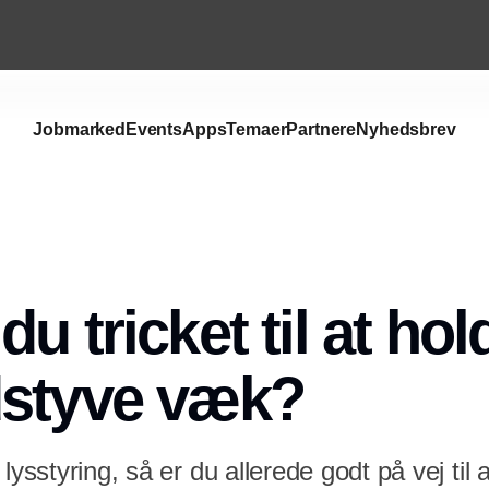
Jobmarked
Events
Apps
Temaer
Partnere
Nyhedsbrev
u tricket til at hol
dstyve væk?
 lysstyring, så er du allerede godt på vej ti