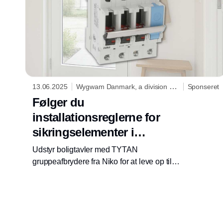
13.06.2025
Wygwam Danmark, a division of
Sponseret
Niko
Følger du
installationsreglerne for
sikringselementer i
boligtavler?
Udstyr boligtavler med TYTAN
gruppeafbrydere fra Niko for at leve op til
installationsregler for sikringselementer.