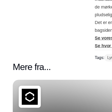
de mørke 
pludseli
Det er e
bagsiden
Se vore
Se hvor
Tags:
Ly
Mere fra...