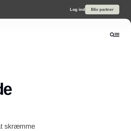
Log ind
Bliv partner
de
l at skræmme