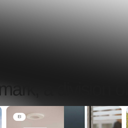
k, a division of
El