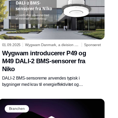
01.09.2025
Wygwam Danmark, a division of
Sponseret
Niko
Wygwam introducerer P49 og
M49 DALI-2 BMS-sensorer fra
Niko
DALI-2 BMS-sensorerne anvendes typisk i
bygninger med krav til energieffektivitet og
komfort, hvor automatisering af systemer som
lysstyring, varme, ventilation og aircondition
(HVAC) spiller en vigtig rolle. DALI-2-
Branchen
certificeringen af vores BMS-sensorer sikrer
problemfri integration med en tredjeparts