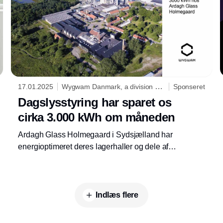
17.01.2025
Wygwam Danmark, a division of
Sponseret
Niko
Dagslysstyring har sparet os
cirka 3.000 kWh om måneden
Ardagh Glass Holmegaard i Sydsjælland har
energioptimeret deres lagerhaller og dele af
produktionen med nye LED-armaturer og
sensorer fra Wygwam. Det har givet store
besparelser.
Indlæs flere