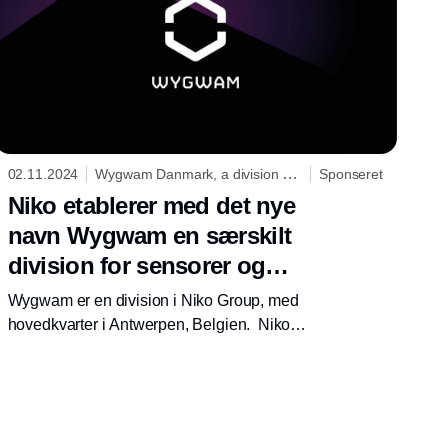
DALI-2 applikationscontroller i
bygningsstyringssystemer.
02.11.2024
Wygwam Danmark, a division of
Sponseret
Niko
Niko etablerer med det nye
navn Wygwam en særskilt
division for sensorer og
bygningsautomatisering
Wygwam er en division i Niko Group, med
hovedkvarter i Antwerpen, Belgien. Niko
Group har salgskontorer i mere end 10 lande i
Europa. Wygwam er som division orienteret
omkring bygningsautomatisering, sensorer og
adgangskontrol - områder, som i øjeblikket
gennemgår en rivende udvikling.