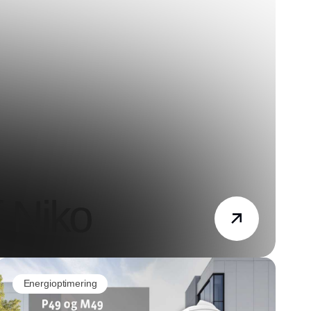
 Niko
Energioptimering