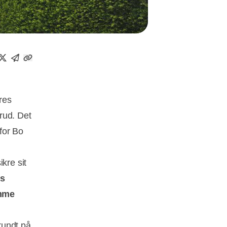
res
rud. Det
for Bo
kre sit
s
mme
 rundt på