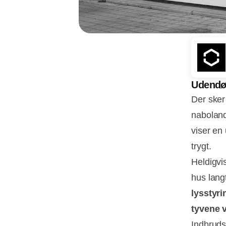
Udendør
Der sker
naboland
viser en
trygt.
Heldigvi
hus lang
lysstyr
tyvene 
Indbrudst