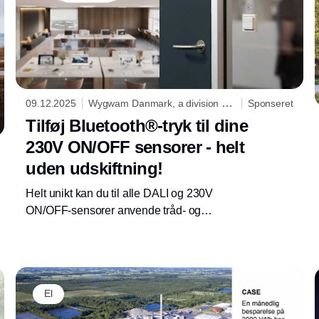
09.12.2025
Wygwam Danmark, a division of
Sponseret
Niko
Tilføj Bluetooth®-tryk til dine
230V ON/OFF sensorer - helt
uden udskiftning!
Helt unikt kan du til alle DALI og 230V
ON/OFF-sensorer anvende tråd- og
batteriløse Bluetooth® tryk. Dette helt uden
behov for udskiftning af sensorer.
El