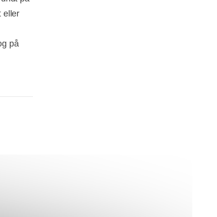
 eller
og på