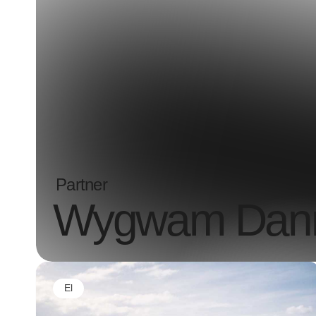
Partner
Wygwam Danmar
El