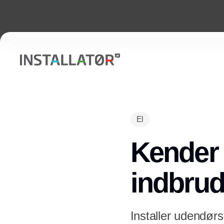
El
Kender d
indbru
Installer udendørs