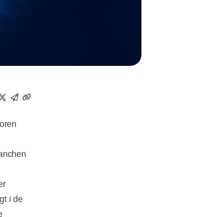
toren
ranchen
er
t i de
e