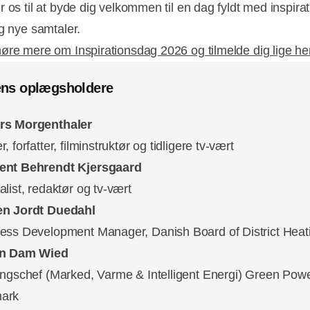
 os til at byde dig velkommen til en dag fyldt med inspirat
og nye samtaler.
øre mere om Inspirationsdag 2026 og tilmelde dig lige he
ns oplægsholdere
rs Morgenthaler
, forfatter, filminstruktør og tidligere tv-vært
ent Behrendt Kjersgaard
alist, redaktør og tv-vært
en Jordt Duedahl
ess Development Manager, Danish Board of District Heat
in Dam Wied
ingschef (Marked, Varme & Intelligent Energi) Green Pow
ark