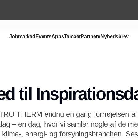
Jobmarked
Events
Apps
Temaer
Partnere
Nyhedsbrev
 til Inspirationsd
ETRO THERM endnu en gang fornøjelsen af at
sdag – en dag, hvor vi samler nogle af de m
 klima-, energi- og forsyningsbranchen. Ses