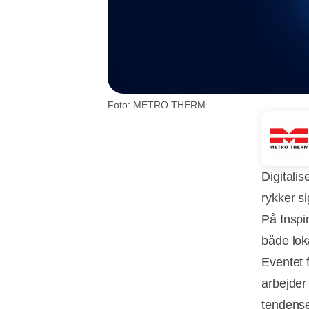
Foto: METRO THERM
Digitalis
rykker s
På Inspi
både loka
Eventet 
arbejder
tendense