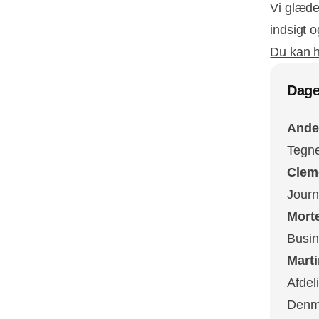
Vi glæder
indsigt 
Du kan h
Dage
Ande
Tegner
Clem
Journ
Mort
Busin
Mart
Afdel
Denm