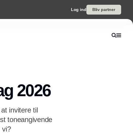
Log ind
Bliv partner
ag 2026
 invitere til
est toneangivende
 vi?