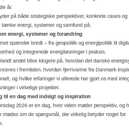
e år.
der på både strategiske perspektiver, konkrete cases og
 tænke energi, systemer og samfund på.
om energi, systemer og forandring
t spænder bredt – fra geopolitik og energipolitik til digita
kerhed og integrerede energiløsninger i praksis.
landt andet blive klogere på, hvordan det danske energi
anceres i fremtiden, hvordan fjernvarme fra Danmark inspi
onalt, og hvilke erfaringer vi allerede har gjort os med int
ninger i virkelige projekter.
 til en dag med indsigt og inspiration
ionsdag 2026 er en dag, hvor viden møder perspektiv, og 
 mødes om de spørgsmål, der virkelig betyder noget for
n.