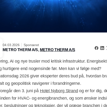
04.03.2026
Sponseret
METRO THERM A/S,
METRO THERM A/S
ering, AI og nye trusler mod kritisk infrastruktur. Energisek
ig hurtigere end nogensinde før. Men kan vi følge med?
rationsdag 2026 giver eksperter deres bud på, hvordan b
lt og geopolitisk navigerer i forandringerne.
foregår den 3. juni på
Hotel Nyborg Strand
og er for dig, d
 inden for HVAC- og energibranchen, og som ønsker indsig
r, beslutninger og teknologier, der vil præge branchen i d