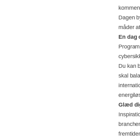
kommend
Dagen by
måder at
En dag 
Programme
cybersik
Du kan b
skal bal
internati
energiløs
Glæd dig
Inspirat
branchen
fremtide