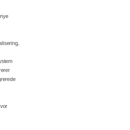
 nye
lisering,
system
rerer
egrerede
hvor