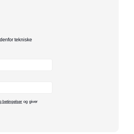
ndenfor tekniske
g betingelser
og giver