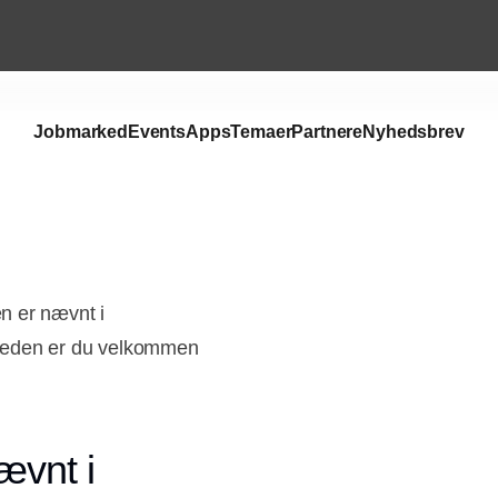
Jobmarked
Events
Apps
Temaer
Partnere
Nyhedsbrev
n er nævnt i
mheden er du velkommen
ævnt i