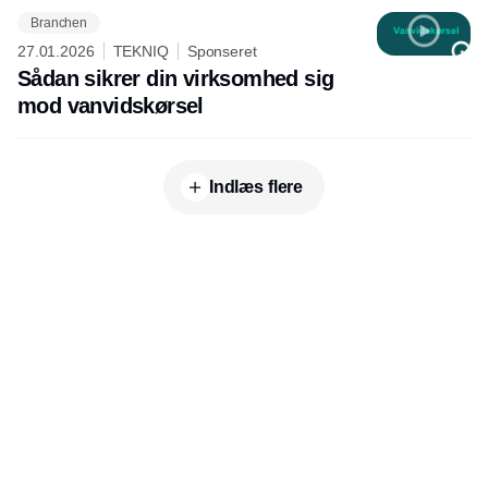
Branchen
27.01.2026
TEKNIQ
Sponseret
Sådan sikrer din virksomhed sig
mod vanvidskørsel
Indlæs flere
Udgiver
Horisont Gruppen a/s
Strandlodsvej 44
2300 København S
Telefon:
53506060
www.horisontgruppen.dk