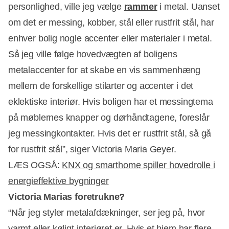
personlighed, ville jeg vælge
rammer
i metal. Uanset
om det er messing, kobber, stål eller rustfrit stål, har
enhver bolig nogle accenter eller materialer i metal.
Så jeg ville følge hovedvægten af boligens
metalaccenter for at skabe en vis sammenhæng
mellem de forskellige stilarter og accenter i det
eklektiske interiør. Hvis boligen har et messingtema
på møblernes knapper og dørhåndtagene, foreslår
jeg messingkontakter. Hvis det er rustfrit stål, så gå
for rustfrit stål”, siger Victoria Maria Geyer.
LÆS OGSÅ:
KNX og smarthome spiller hovedrolle i
energieffektive bygninger
Victoria Marias foretrukne?
“Når jeg styler metalafdækninger, ser jeg på, hvor
varmt eller køligt interiøret er. Hvis et hjem har flere