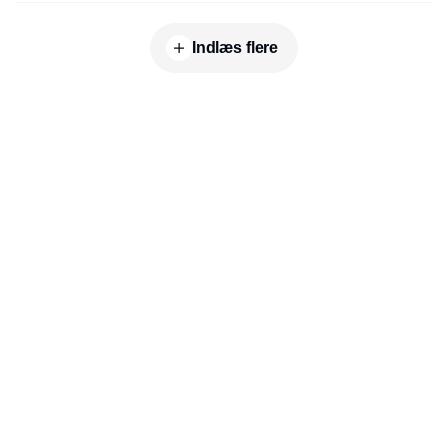
Indlæs flere
Udgiver
Horisont Gruppen a/s
Strandlodsvej 44
2300 København S
Telefon:
53506060
www.horisontgruppen.dk
Indhold
Branchen
Sikkerhed
Partnere
Bygningsautomatik
Ventilation
RSS-feed
El
VVS
Nyhedsbrev