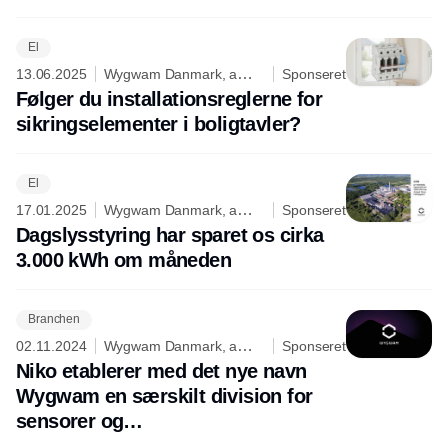
El
13.06.2025
Wygwam Danmark, a
Sponseret
division of Niko
Følger du installationsreglerne for
sikringselementer i boligtavler?
El
17.01.2025
Wygwam Danmark, a
Sponseret
division of Niko
Dagslysstyring har sparet os cirka
3.000 kWh om måneden
Branchen
02.11.2024
Wygwam Danmark, a
Sponseret
division of Niko
Niko etablerer med det nye navn
Wygwam en særskilt division for
sensorer og
bygningsautomatisering