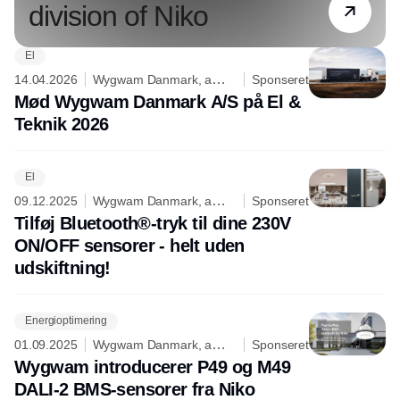
division of Niko
El
14.04.2026
Wygwam Danmark, a
Sponseret
division of Niko
Mød Wygwam Danmark A/S på El &
Teknik 2026
El
09.12.2025
Wygwam Danmark, a
Sponseret
division of Niko
Tilføj Bluetooth®-tryk til dine 230V
ON/OFF sensorer - helt uden
udskiftning!
Energioptimering
01.09.2025
Wygwam Danmark, a
Sponseret
division of Niko
Wygwam introducerer P49 og M49
DALI-2 BMS-sensorer fra Niko