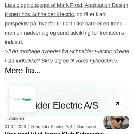
Læs blogindlægget af Mark Frost, Application Design
Expert hos Schneider Electric,
og få et klart
perspektiv på, hvorfor IT i OT ikke bare er en trend –
men en nødvendig og sund udvikling for fremtidens
industri.
Vil du modtage nyheder fra Schneider Electric direkte
i din indbakke?
Skriv dig op til vores nyhedsbrev
.
Mere fra...
Partner
Schneider Electric A/S
Branchen
01.07.2026
Schneider Electric A/S
Sponseret
Vær med til at forme Klub Schneider