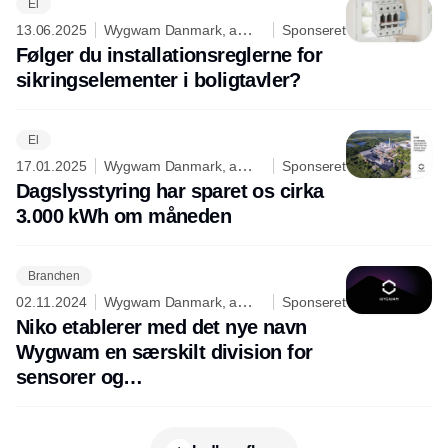
El
13.06.2025
Wygwam Danmark, a
Sponseret
division of Niko
Følger du installationsreglerne for
sikringselementer i boligtavler?
El
17.01.2025
Wygwam Danmark, a
Sponseret
division of Niko
Dagslysstyring har sparet os cirka
3.000 kWh om måneden
Branchen
02.11.2024
Wygwam Danmark, a
Sponseret
division of Niko
Niko etablerer med det nye navn
Wygwam en særskilt division for
sensorer og
bygningsautomatisering