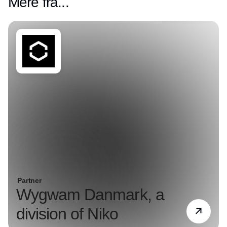
Mere fra...
Partner
Wygwam Danmark, a
division of Niko