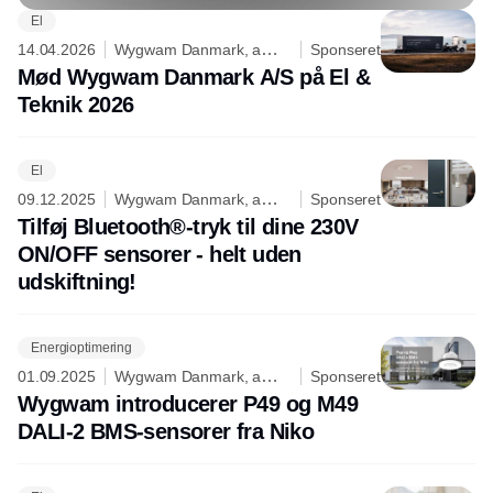
El
14.04.2026
Wygwam Danmark, a
Sponseret
division of Niko
Mød Wygwam Danmark A/S på El &
Teknik 2026
El
09.12.2025
Wygwam Danmark, a
Sponseret
division of Niko
Tilføj Bluetooth®-tryk til dine 230V
ON/OFF sensorer - helt uden
udskiftning!
Energioptimering
01.09.2025
Wygwam Danmark, a
Sponseret
division of Niko
Wygwam introducerer P49 og M49
DALI-2 BMS-sensorer fra Niko