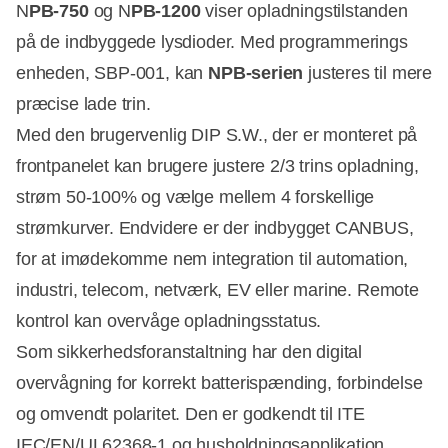
N
PB-750
og N
PB-1200
viser opladningstilstanden
på de indbyggede lysdioder. Med programmerings
enheden, SBP-001, kan
NPB-serien
justeres til mere
præcise lade trin.
Med den brugervenlig DIP S.W., der er monteret på
frontpanelet kan brugere justere 2/3 trins opladning,
strøm 50-100% og vælge mellem 4 forskellige
strømkurver. Endvidere er der indbygget CANBUS,
for at imødekomme nem integration til automation,
industri, telecom, netværk, EV eller marine. Remote
kontrol kan overvåge opladningsstatus.
Som sikkerhedsforanstaltning har den digital
overvågning for korrekt batterispænding, forbindelse
og omvendt polaritet. Den er godkendt til ITE
IEC/EN/UL62368-1 og husholdningsapplikation