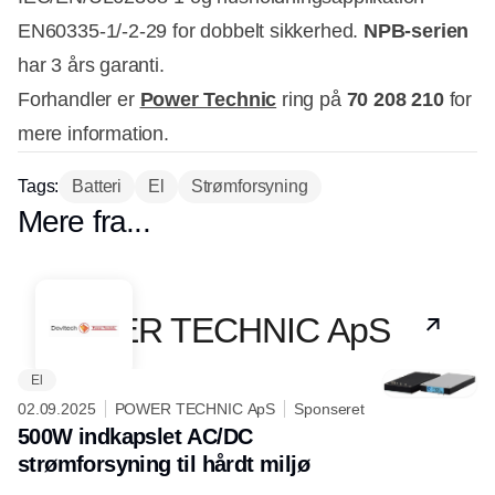
EN60335-1/-2-29 for dobbelt sikkerhed.
NPB-serien
har 3 års garanti.
Forhandler er
Power Technic
ring på
70 208 210
for
mere information.
Tags:
Batteri
El
Strømforsyning
Mere fra...
Partner
POWER TECHNIC ApS
El
02.09.2025
POWER TECHNIC ApS
Sponseret
500W indkapslet AC/DC
strømforsyning til hårdt miljø