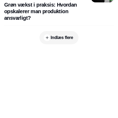
Grøn vækst i praksis: Hvordan
opskalerer man produktion
ansvarligt?
Indlæs flere
Udgiver
Horisont Gruppen a/s
Strandlodsvej 44
2300 København S
Telefon:
53506060
www.horisontgruppen.dk