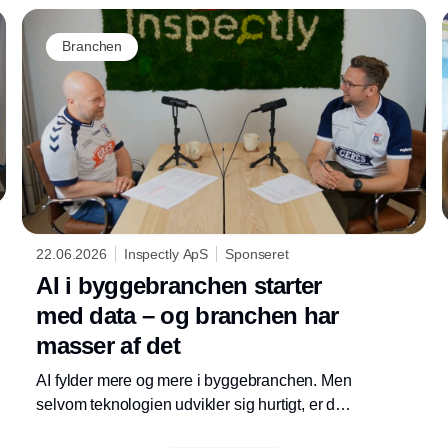
ikke bare et spørgsmål om kvalitetssikring,
men også om at reducere risiko.
Branchen
22.06.2026
Inspectly ApS
Sponseret
AI i byggebranchen starter
med data – og branchen har
masser af det
AI fylder mere og mere i byggebranchen. Men
selvom teknologien udvikler sig hurtigt, er der
én ting, der allerede står klart: AI er afhængig