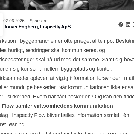
02.06.2026
Sponseret
Jonas Engberg,
Inspectly ApS
ation i byggebranchen er ofte præget af tempo. Beslutn
ffes hurtigt, ændringer skal kommunikeres, og
dsopdateringer skal nå ud med det samme. Samtidig be
ionen sig konstant mellem byggeplads og kontor.
rksomheder oplever, at vigtig information forsvinder i mail
ller mundtlige beskeder. Når kommunikationen ikke er sa
er usikkerhed: Hvem har fået beskeden? Og kan den find
i Flow samler virksomhedens kommunikation
ag i Inspectly Flow bliver fælles information samlet i én
eret løsning.
ungerer som en digital opslagstavle, hvor ledelsen eller