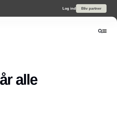
Log ind
Bliv partner
år alle