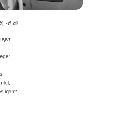
inger
væger
s,
mlet,
es igen?