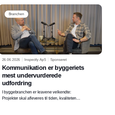
Branchen
26.06.2026
Inspectly ApS
Sponseret
Kommunikation er byggeriets
mest undervurderede
udfordring
I byggebranchen er kravene velkendte:
Projekter skal afleveres til tiden, kvaliteten
skal være i orden, og alle involverede parter
skal arbejde ud fra det samme grundlag.