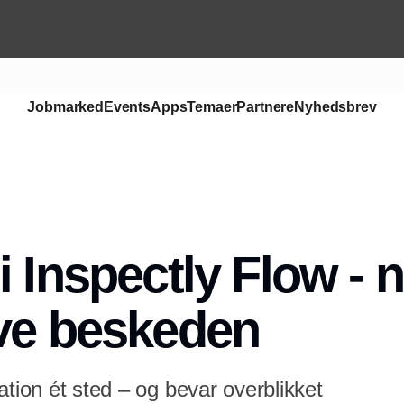
Jobmarked
Events
Apps
Temaer
Partnere
Nyhedsbrev
 Inspectly Flow - n
ve beskeden
ation ét sted – og bevar overblikket