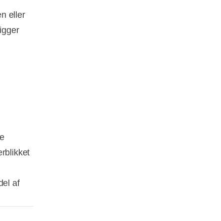
n eller
ligger
me
erblikket
del af