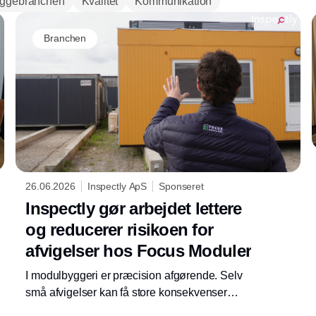
ggebranchen
Kvalitet
Kommunikation
Branchen
26.06.2026
Inspectly ApS
Sponseret
Inspectly gør arbejdet lettere
og reducerer risikoen for
afvigelser hos Focus Moduler
I modulbyggeri er præcision afgørende. Selv
små afvigelser kan få store konsekvenser
senere i processen. Derfor er dokumentation