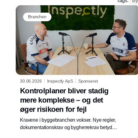
Tags:
By
Branchen
30.06.2026
Inspectly ApS
Sponseret
Kontrolplaner bliver stadig
mere komplekse – og det
øger risikoen for fejl
Kravene i byggebranchen vokser. Nye regler,
dokumentationskrav og bygherrekrav betyder,
at virksomheder skal forholde sig til stadig