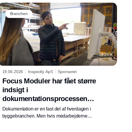
Alligevel oplever branchen dagligt
udfordringer, som ofte kan spores tilbage til én
Branchen
gennemgående faktor – kommunikation.
19.06.2026
Inspectly ApS
Sponseret
Focus Moduler har fået større
indsigt i
dokumentationsprocessen
med Inspectly
Dokumentation er en fast del af hverdagen i
byggebranchen. Men hvis medarbejderne
ikke til fulde forstår formålet med
dokumentationen, bliver den hurtigt en