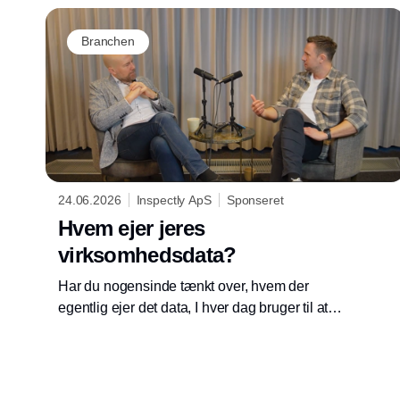
flere kontroller i deres projekter. Det gør
kontrolplanerne mere komplekse end
Branchen
nogensinde før.
24.06.2026
Inspectly ApS
Sponseret
Hvem ejer jeres
virksomhedsdata?
Har du nogensinde tænkt over, hvem der
egentlig ejer det data, I hver dag bruger til at
kommunikere internt i virksomheden?