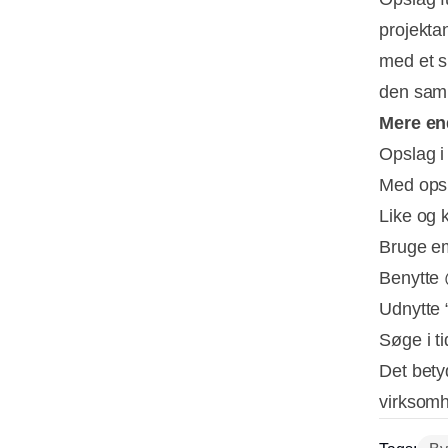
projekta
med et sp
den saml
Mere en
Opslag i 
Med opsl
Like og
Bruge emo
Benytte 
Udnytte 
Søge i ti
Det bety
virksom