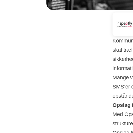
Kommunik
skal træ
sikkerhe
informat
Mange vi
SMS’er e
opstår d
Opslag 
Med Opsl
struktur
Opslag f