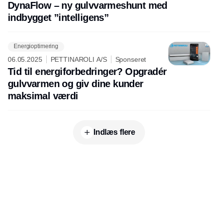
DynaFlow – ny gulvvarmeshunt med
indbygget ”intelligens”
Energioptimering
06.05.2025
PETTINAROLI A/S
Sponseret
Tid til energiforbedringer? Opgradér
gulvvarmen og giv dine kunder
maksimal værdi
Indlæs flere
Udgiver
Horisont Gruppen a/s