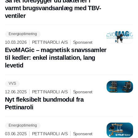
Så let forebygger du bakterier i
varmt brugsvandsanlæg med TBV-
ventiler
Energioptimering
10.03.2026
PETTINAROLI A/S
Sponseret
EvoMAGic – magnetisk snavssamler
til kedler: enkel installation, lang
levetid
VVS
12.06.2025
PETTINAROLI A/S
Sponseret
Nyt fleksibelt bundmodul fra
Pettinaroli
Energioptimering
03.06.2025
PETTINAROLI A/S
Sponseret