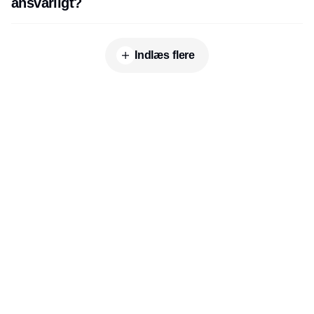
ansvarligt?
Indlæs flere
Udgiver
Horisont Gruppen a/s
Strandlodsvej 44
2300 København S
Telefon:
53506060
www.horisontgruppen.dk
Indhold
Branchen
Sikkerhed
Partnere