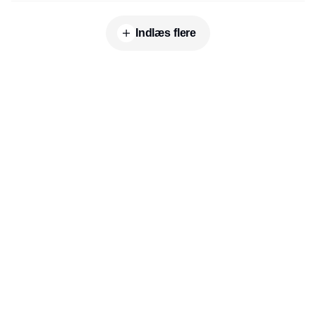
Indlæs flere
Udgiver
Horisont Gruppen a/s
Strandlodsvej 44
2300 København S
Telefon:
53506060
www.horisontgruppen.dk
Indhold
Branchen
Sikkerhed
Partnere
Bygningsautomatik
Ventilation
RSS-feed
El
VVS
Nyhedsbrev