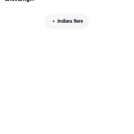
Indlæs flere
Udgiver
Horisont Gruppen a/s
Strandlodsvej 44
2300 København S
Telefon:
53506060
www.horisontgruppen.dk
Indhold
Branchen
Sikkerhed
Partnere
Bygningsautomatik
Ventilation
RSS-feed