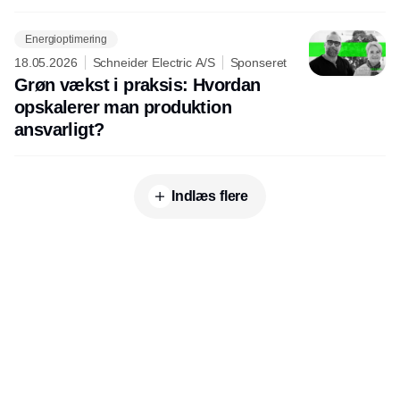
Energioptimering
18.05.2026
Schneider Electric A/S
Sponseret
Grøn vækst i praksis: Hvordan
opskalerer man produktion
ansvarligt?
Indlæs flere
Udgiver
Horisont Gruppen a/s
Strandlodsvej 44
2300 København S