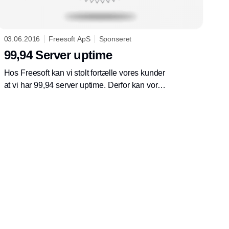
03.06.2016
Freesoft ApS
Sponseret
99,94 Server uptime
Hos Freesoft kan vi stolt fortælle vores kunder
at vi har 99,94 server uptime. Derfor kan vores
kunder stole på Freesoft og de kan arbejde
24/7 med deres regnskab og
ordrestyringsprogram