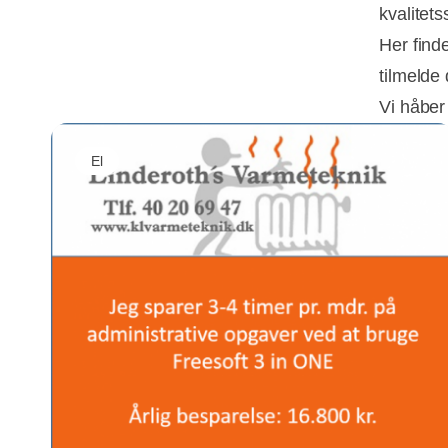
kvalitets
Her find
tilmelde
Vi håber
El