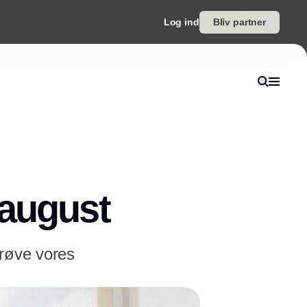
Log ind
Bliv partner
 august
prøve vores