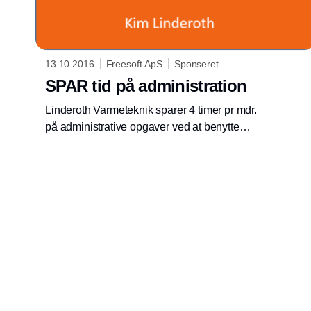
13.10.2016
Freesoft ApS
Sponseret
SPAR tid på administration
Linderoth Varmeteknik sparer 4 timer pr mdr.
på administrative opgaver ved at benytte
Freesoft 3inOne sagsstyringsprogram. Det
giver en årlig besparelse på 16.800 kr.