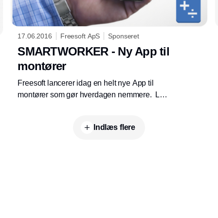
17.06.2016
Freesoft ApS
Sponseret
SMARTWORKER - Ny App til
montører
Freesoft lancerer idag en helt nye App til
montører som gør hverdagen nemmere. Læs
mere på freesoft.dk
Indlæs flere