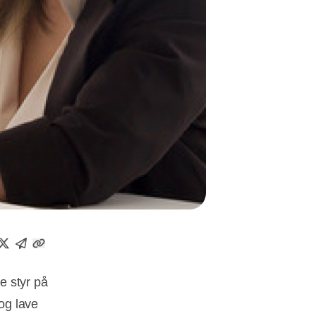
e styr på
 og lave