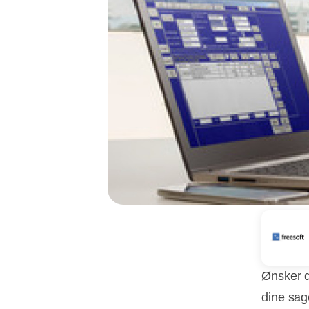
Ønsker d
dine sage