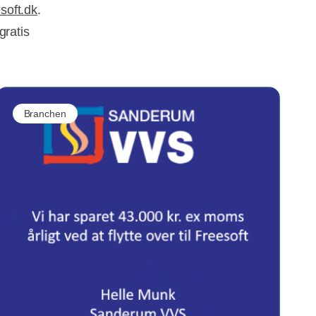
soft.dk
.
gratis
Branchen