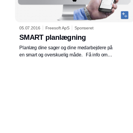
05.07.2016
Freesoft ApS
Sponseret
SMART planlægning
Planlæg dine sager og dine medarbejdere på
en smart og overskuelig måde. Få info om
dine montører er igang med opgaven eller om
de er færdig. Flyt opgaver rundt blandt
medarbejderne. Se om dine sager er blevet
faktureret.