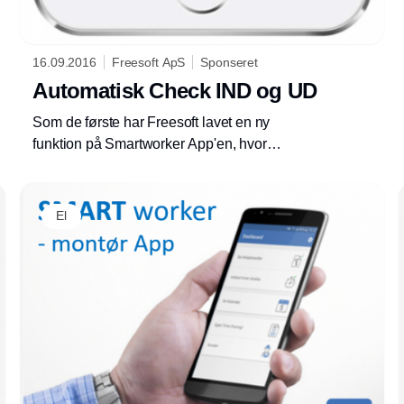
16.09.2016
Freesoft ApS
Sponseret
Automatisk Check IND og UD
Som de første har Freesoft lavet en ny
funktion på Smartworker App'en, hvor
montørerne automatisk kan check IND og UD
på arbejdssedlerne. Tiden bliver automatisk
påført arbejdssedlen og montørens status
El
ændrer sig i kalenderen.