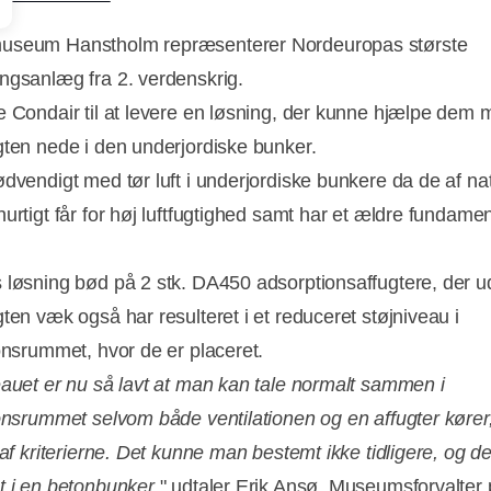
useum Hanstholm repræsenterer Nordeuropas største
ngsanlæg fra 2. verdenskrig.
e Condair til at levere en løsning, der kunne hjælpe dem 
gten nede i den underjordiske bunker.
ødvendigt med tør luft i underjordiske bunkere da de af nat
urtigt får for høj luftfugtighed samt har et ældre fundamen
.
 løsning bød på 2 stk. DA450 adsorptionsaffugtere, der u
gten væk også har resulteret i et reduceret støjniveau i
ionsrummet, hvor de er placeret.
eauet er nu så lavt at man kan tale normalt sammen i
ionsrummet selvom både ventilationen og en affugter kører,
 af kriterierne. Det kunne man bestemt ikke tidligere, og de
t i en betonbunker
," udtaler Erik Ansø, Museumsforvalter