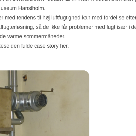
useum Hanstholm.
r med tendens til høj luftfugtighed kan med fordel se efte
affugterløsning, så de ikke får problemer med fugt især i d
de varme sommermåneder.
læse den fulde case story her
.