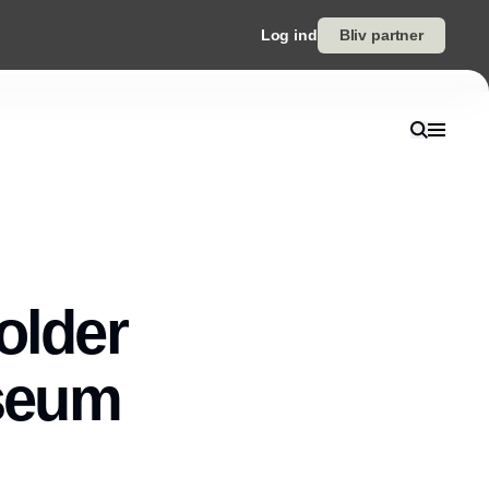
Log ind
Bliv partner
older
seum