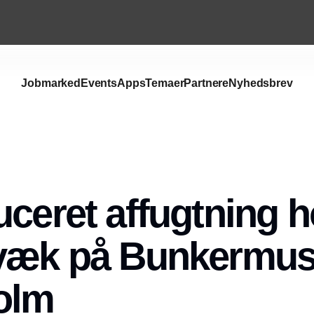
Jobmarked
Events
Apps
Temaer
Partnere
Nyhedsbrev
uceret affugtning h
 væk på Bunkermu
olm