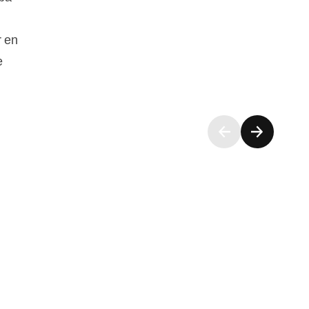
r en
e