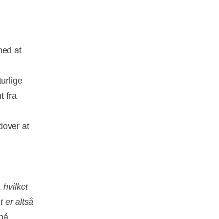
med at
urlige
t fra
dover at
 hvilket
t er altså
 på