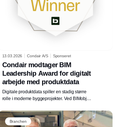
13.03.2026
Condair A/S
Sponseret
Condair modtager BIM
Leadership Award for digitalt
arbejde med produktdata
Digitale produktdata spiller en stadig større
rolle i moderne byggeprojekter. Ved BIMobject
Awards 2026 er Condair blevet tildelt BIM
Leadership Award, som anerkender
producenter, der bidrager til digitaliseringen af
Branchen
byggebranchen.