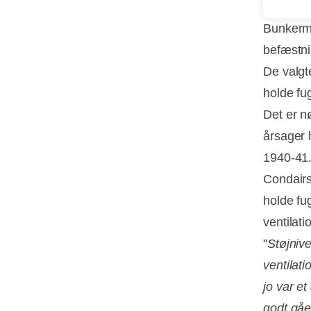
Bunkerm
befæstni
De valgt
holde fu
Det er n
årsager h
1940-41
Condairs
holde fu
ventilat
"
Støjniv
ventilat
jo var et
godt gåe