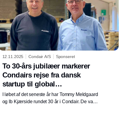
12.11.2025
Condair A/S
Sponseret
To 30-års jubilæer markerer
Condairs rejse fra dansk
startup til global
markedsleder
I løbet af det seneste år har Tommy Meldgaard
og Ib Kjærside rundet 30 år i Condair. De var
blandt de første ansatte, dengang
virksomheden hed MJ Agentur og senere ML
System – og deres historie er samtidig
fortællingen om Condairs udvikling fra dansk