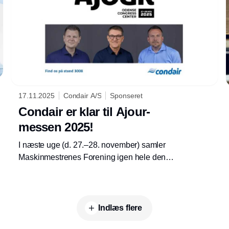
17.11.2025
Condair A/S
Sponseret
Condair er klar til Ajour-
messen 2025!
I næste uge (d. 27.–28. november) samler
Maskinmestrenes Forening igen hele den
tekniske branche til årets Ajour-messe i
Odense Congress Center, og vi glæder os til
at være med!
Indlæs flere