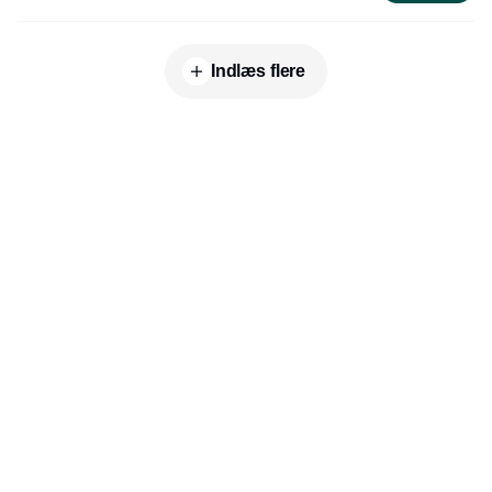
Indlæs flere
Udgiver
Horisont Gruppen a/s
Strandlodsvej 44
2300 København S
Telefon:
53506060
www.horisontgruppen.dk
Indhold
Branchen
Sikkerhed
Partnere
Bygningsautomatik
Ventilation
RSS-feed