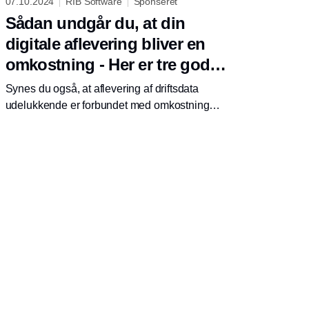
07.10.2024
RIB Software
Sponseret
Sådan undgår du, at din
digitale aflevering bliver en
omkostning - Her er tre gode
råd!
Synes du også, at aflevering af driftsdata
udelukkende er forbundet med omkostninger
for jer? Vi samlet tre gode råd, som kan
hjælpe dig godt på vej