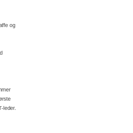
affe og
ed
ommer
ørste
T-leder.