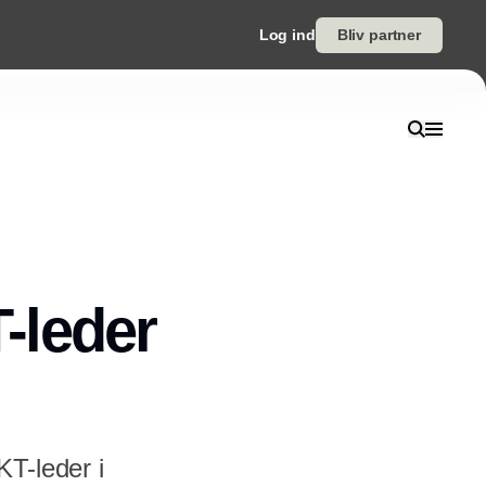
Log ind
Bliv partner
T-leder
KT-leder i