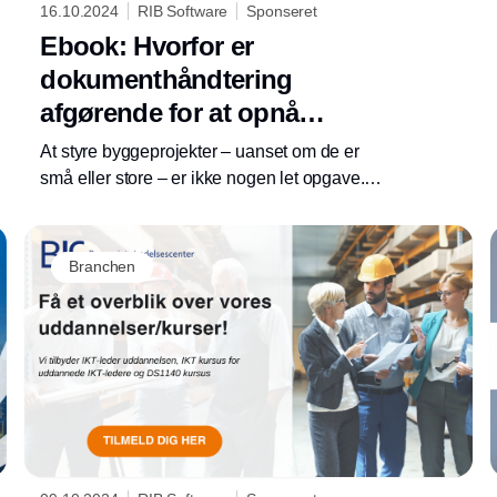
16.10.2024
RIB Software
Sponseret
Ebook: Hvorfor er
dokumenthåndtering
afgørende for at opnå
vellykkede byggeprojekter?
At styre byggeprojekter – uanset om de er
små eller store – er ikke nogen let opgave.
Hvis du spørger enhver i byggebranchen, vil
de fortælle dig, at det kræver omfattende
planlægning, koordinering og samarbejde at
Branchen
få et byggeprojekt til at løbe rundt.