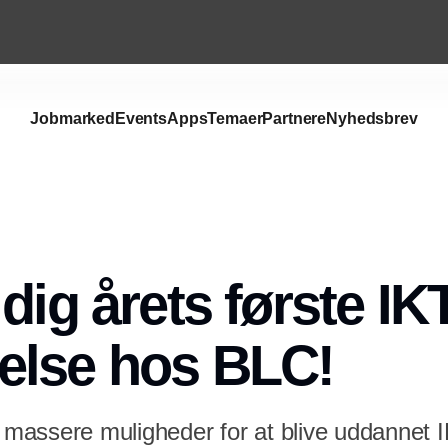
Jobmarked
Events
Apps
Temaer
Partnere
Nyhedsbrev
dig årets første IK
else hos BLC!
r massere muligheder for at blive uddannet I