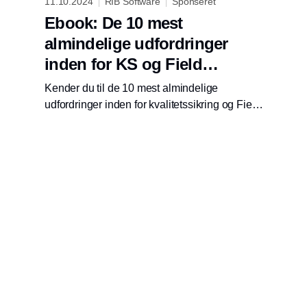
11.10.2024
RIB Software
Sponseret
Ebook: De 10 mest
almindelige udfordringer
inden for KS og Field
Management i
Kender du til de 10 mest almindelige
byggebranchen
udfordringer inden for kvalitetssikring og Field
Management i byggebranchen, og hvordan
man løser dem?