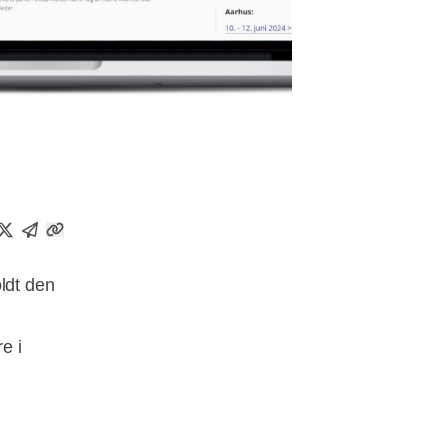
ldt den
e i