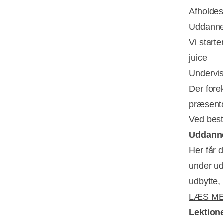
Afholde
Uddannel
Vi start
juice
Undervisn
Der fore
præsent
Ved best
Uddanne
Her får 
under ud
udbytte, 
LÆS ME
Lektion