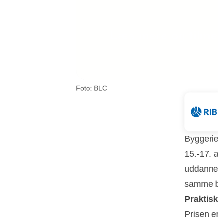
Foto: BLC
Byggerie
15.-17. a
uddannel
samme br
Praktis
Prisen e