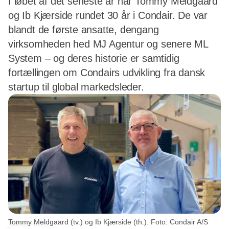
I løbet af det seneste år har Tommy Meldgaard
og Ib Kjærside rundet 30 år i Condair. De var
blandt de første ansatte, dengang
virksomheden hed MJ Agentur og senere ML
System – og deres historie er samtidig
fortællingen om Condairs udvikling fra dansk
startup til global markedsleder.
Tommy Meldgaard (tv.) og Ib Kjærside (th.). Foto: Condair A/S