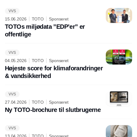
VVS
15.06.2026
TOTO
Sponseret
TOTOs miljødata ”EDP’er” er
offentlige
VVS
04.05.2026
TOTO
Sponseret
Højeste score for klimaforandringer
& vandsikkerhed
VVS
27.04.2026
TOTO
Sponseret
Ny TOTO-brochure til slutbrugerne
VVS
13.04.2026
TOTO
Sponseret