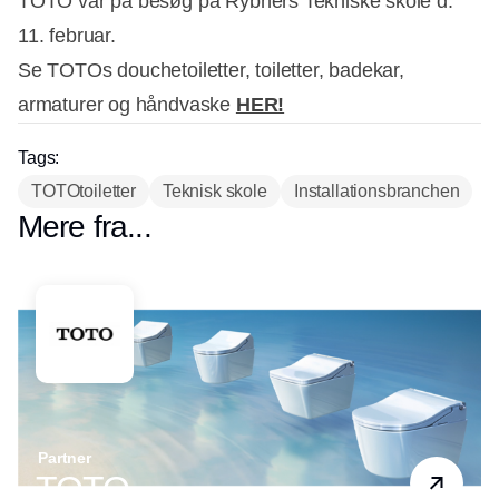
TOTO var på besøg på Rybners Tekniske skole d.
11. februar.
Se TOTOs douchetoiletter, toiletter, badekar,
armaturer og håndvaske
HER!
Tags:
TOTOtoiletter
Teknisk skole
Installationsbranchen
Mere fra...
Partner
TOTO