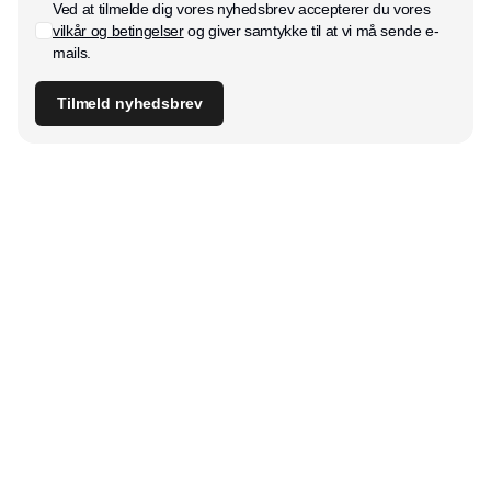
Ved at tilmelde dig vores nyhedsbrev accepterer du vores
vilkår og betingelser
og giver samtykke til at vi må sende e-
mails.
Tilmeld nyhedsbrev
Udgiver
Horisont Gruppen a/s
Strandlodsvej 44
2300 København S
Telefon:
53506060
www.horisontgruppen.dk
Indhold