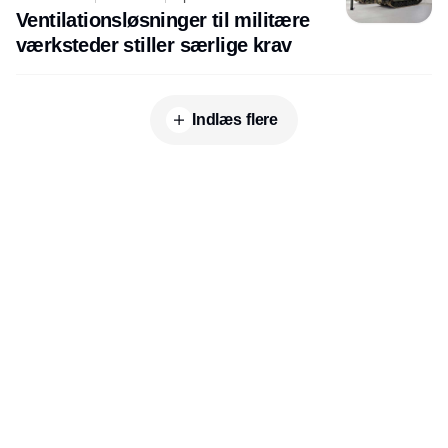
Ventilationsløsninger til militære
værksteder stiller særlige krav
Indlæs flere
Udgiver
Horisont Gruppen a/s
Strandlodsvej 44
2300 København S
Telefon:
53506060
www.horisontgruppen.dk
Indhold