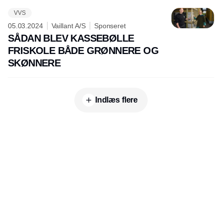
VVS
05.03.2024
Vaillant A/S
Sponseret
SÅDAN BLEV KASSEBØLLE
FRISKOLE BÅDE GRØNNERE OG
SKØNNERE
Indlæs flere
Udgiver
Horisont Gruppen a/s
Strandlodsvej 44
2300 København S
Telefon:
53506060