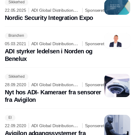
Sikkerhed
22.05.2025
ADI Global Distribution
Sponseret
A/S
Nordic Security Integration Expo
Branchen
05.03.2021
ADI Global Distribution
Sponseret
A/S
ADI styrker ledelsen i Norden og
Benelux
Sikkerhed
28.09.2020
ADI Global Distribution
Sponseret
A/S
Nyt hos ADI- Kameraer fra sensorer
fra Avigilon
El
22.09.2020
ADI Global Distribution
Sponseret
A/S
Avigilon adgangssystemer fra