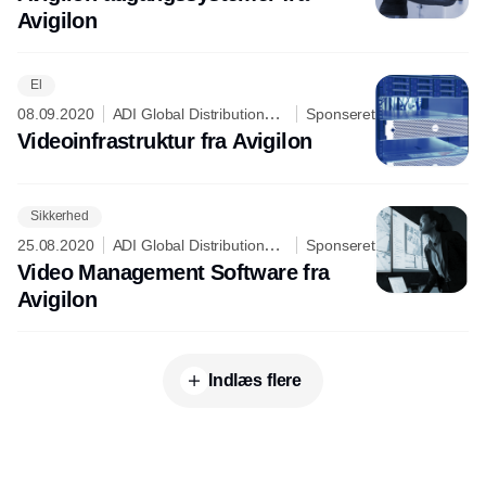
Avigilon
El
08.09.2020
ADI Global Distribution
Sponseret
A/S
Videoinfrastruktur fra Avigilon
Sikkerhed
25.08.2020
ADI Global Distribution
Sponseret
A/S
Video Management Software fra
Avigilon
Indlæs flere