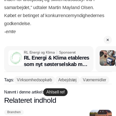
samarbejdet,” udtaler Martin Mayland Olsen.
Købet er betinget af konkurrencemyndighedernes
godkendelse.
-emte
RL Energi og Klima
Sponseret
RL Energi & Klima etableres
som nyt søsterselskab med
afsæt i RL Ventilation
Tags:
Virksomhedsopkøb
Arbejdstøj
Værnemidler
Nævnt i denne artikel:
Ahlsell ref
Relateret indhold
Annonce
Branchen