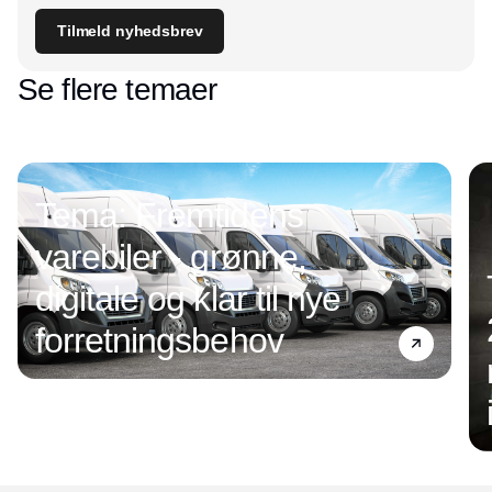
Tilmeld nyhedsbrev
Se flere temaer
Tema: Fremtidens
varebiler - grønne,
digitale og klar til nye
forretningsbehov