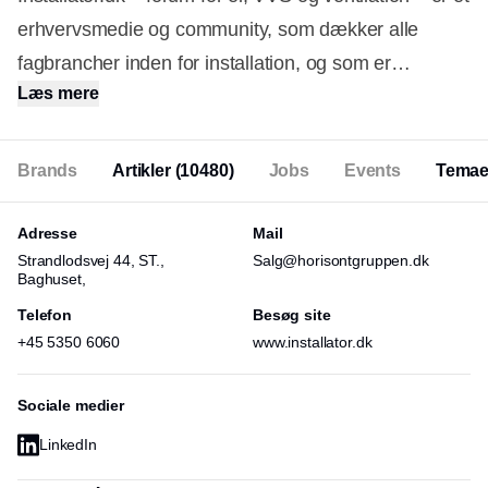
erhvervsmedie og community, som dækker alle
fagbrancher inden for installation, og som er
Læs mere
målrettet direkte til og læses af fagfolk. Partnere på
installator.dk kan bidrage aktivt med indhold/erfaring
og betragtes som en indsigtsfuld vidensressource i
Brands
Artikler
(10480)
Jobs
Events
Tema
udviklingen af installator.dk. Vi udkommer dagligt på
installator.dk, ugentligt med to nyhedsbreve samt 11
Adresse
Mail
Strandlodsvej 44, ST.,
Salg@horisontgruppen.dk
gange om året med magasinet Installatør.
Baghuset,
Telefon
Besøg site
+45 5350 6060
www.installator.dk
Sociale medier
LinkedIn