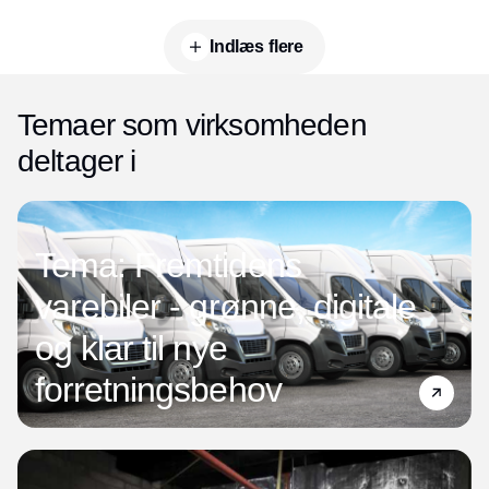
Indlæs flere
Temaer som virksomheden
deltager i
Tema: Fremtidens
varebiler - grønne, digitale
og klar til nye
forretningsbehov