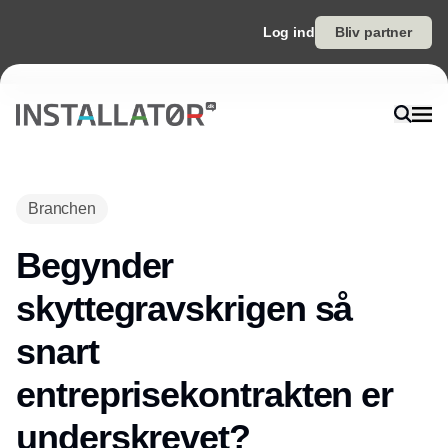
Log ind
Bliv partner
Branchen
Begynder
skyttegravskrigen så
snart
entreprisekontrakten er
underskrevet?